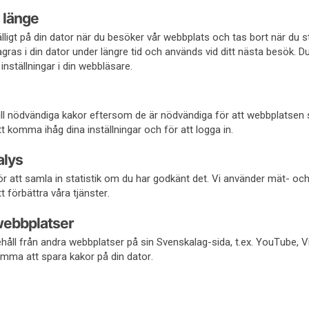
 länge
fälligt på din dator när du besöker vår webbplats och tas bort när du 
gras i din dator under längre tid och används vid ditt nästa besök. D
inställningar i din webbläsare.
 till nödvändiga kakor eftersom de är nödvändiga för att webbplatsen
 komma ihåg dina inställningar och för att logga in.
alys
r att samla in statistik om du har godkänt det. Vi använder mät- oc
t förbättra våra tjänster.
webbplatser
håll från andra webbplatser på sin Svenskalag-sida, t.ex. YouTube, 
mma att spara kakor på din dator.