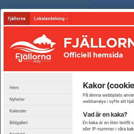
Fjällorna
Lokalavdelning
FJÄLLOR
Officiell hemsida
Kakor (cookie
Hem
På denna webbplats använd
Nyheter
webbanalys i syfte att hjäl
Kalender
Vad är en kaka?
Bildgalleri
En kaka är en liten textfi
eller IP-nummer i våra kak