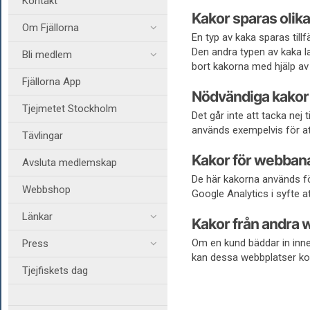
Kontakt
Kakor sparas olika
Om Fjällorna
En typ av kaka sparas till
Den andra typen av kaka la
Bli medlem
bort kakorna med hjälp av 
Fjällorna App
Nödvändiga kakor
Tjejmetet Stockholm
Det går inte att tacka nej
används exempelvis för att
Tävlingar
Kakor för webban
Avsluta medlemskap
De här kakorna används fö
Webbshop
Google Analytics i syfte at
Länkar
Kakor från andra 
Om en kund bäddar in inne
Press
kan dessa webbplatser ko
Tjejfiskets dag