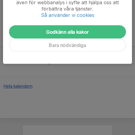
även för webbanalys i syfte att hjälpa oss att
Hör av dig via mejl till
info@fjallorna.se
eller ring
070-292 25
förbättra våra tjänster.
83
.
Så använder vi cookies
Läs mer
Godkänn alla kakor
Kommande aktiviteter
Bara nödvändiga
Inga aktiviteter inbokade
Hela kalendern