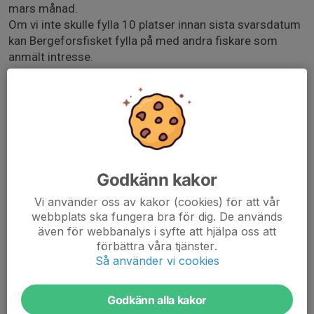
mars månad.
Om vi inte skulle fylla 10 platser innan sista svarsdatum
kan Bergeforsfisket fylla på med andra fiskare som
anmält intresse.
Det finns möjlighet att hyra spöset för 500 kr. Detta
betalas i så fall på plats den 15:e augusti. Meddela
gärna detta i samband med anmälan. Det finns även
möjlighet att köpa sänken och flugor på plats.
Fjällorna bjuder på lunch, kaffe och te.
Godkänn kakor
Vi använder oss av kakor (cookies) för att vår
För information om fiskeregler, se bergeforsfisket.com
webbplats ska fungera bra för dig. De används
bergeforsfisket.com/
även för webbanalys i syfte att hjälpa oss att
förbättra våra tjänster.
Så använder vi cookies
Godkänn alla kakor
Anmälan är öppen för föreningens alla medlemmar.
Logga in