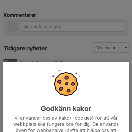
Kommentarer
Tidigare nyheter
Tjejfiskets dag i Matfors
12 apr, 22:23
0
Grattis
16 mar, 16:48
1
Sportfiskemässan
Godkänn kakor
4 mar, 14:00
0
Vi använder oss av kakor (cookies) för att vår
Flugfisketävlingar
webbplats ska fungera bra för dig. De används
17 feb, 23:03
0
även för webbanalys i syfte att hjälpa oss att