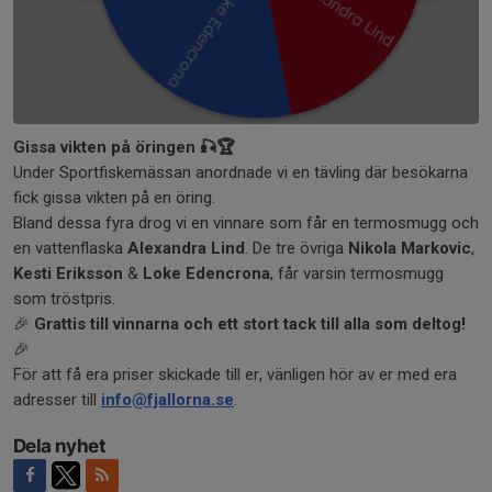
Gissa vikten på öringen 🎣🏆
Under Sportfiskemässan anordnade vi en tävling där besökarna
fick gissa vikten på en öring.
Bland dessa fyra drog vi en vinnare som får en termosmugg och
en vattenflaska
Alexandra Lind
. De tre övriga
Nikola Markovic
,
Kesti Eriksson
&
Loke Edencrona
, får varsin termosmugg
som tröstpris.
🎉
Grattis till vinnarna och ett stort tack till alla som deltog!
🎉
För att få era priser skickade till er, vänligen hör av er med era
adresser till
info@fjallorna.se
.
Dela nyhet