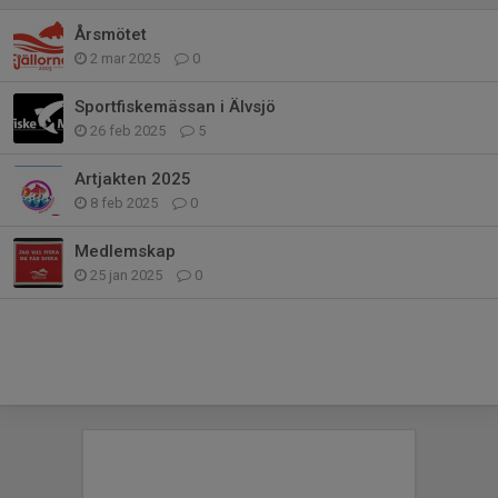
Årsmötet
2 mar 2025
0
Sportfiskemässan i Älvsjö
26 feb 2025
5
Artjakten 2025
8 feb 2025
0
Medlemskap
25 jan 2025
0