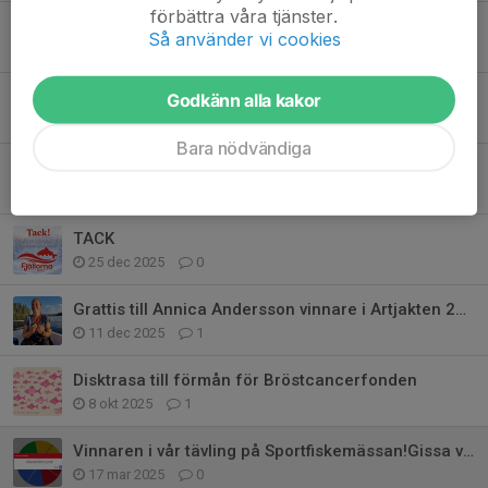
förbättra våra tjänster.
Webbshop
Så använder vi cookies
23 jan, 17:39
0
Medlemskap 2026
Godkänn alla kakor
12 jan, 15:53
0
Bara nödvändiga
Fiskarnas Rike - Martin Falklind
27 dec 2025
0
TACK
25 dec 2025
0
Grattis till Annica Andersson vinnare i Artjakten 2025.
11 dec 2025
1
Disktrasa till förmån för Bröstcancerfonden
8 okt 2025
1
Vinnaren i vår tävling på Sportfiskemässan!Gissa vikten på
17 mar 2025
0