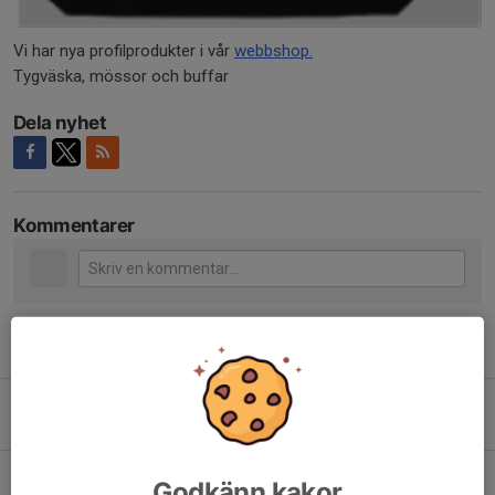
Vi har nya profilprodukter i vår
webbshop.
Tygväska, mössor och buffar
Dela nyhet
Kommentarer
Tidigare nyheter
Tjejfiskets dag i Matfors
12 apr, 22:23
0
Grattis
Godkänn kakor