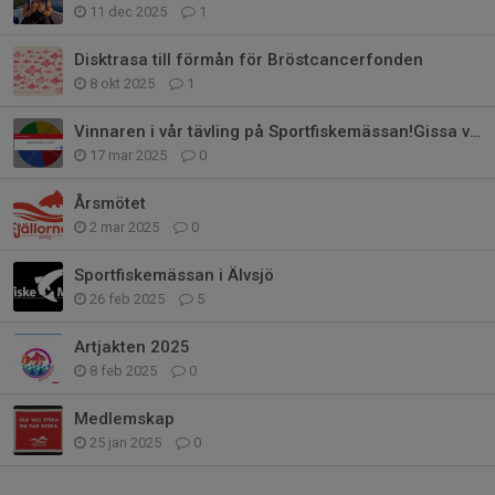
11 dec 2025
1
Disktrasa till förmån för Bröstcancerfonden
8 okt 2025
1
Vinnaren i vår tävling på Sportfiskemässan!Gissa vikten på
17 mar 2025
0
Årsmötet
2 mar 2025
0
Sportfiskemässan i Älvsjö
26 feb 2025
5
Artjakten 2025
8 feb 2025
0
Medlemskap
25 jan 2025
0