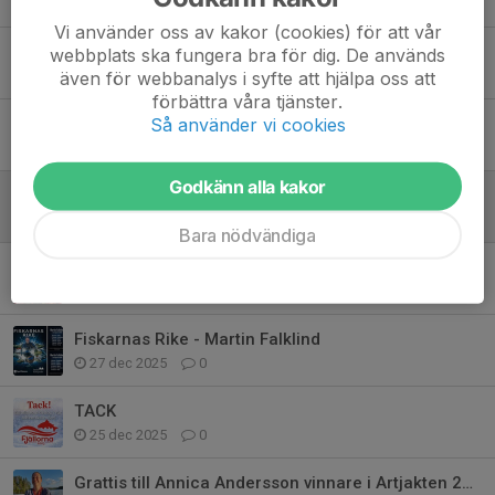
16 mar, 16:48
1
Vi använder oss av kakor (cookies) för att vår
Sportfiskemässan
webbplats ska fungera bra för dig. De används
även för webbanalys i syfte att hjälpa oss att
4 mar, 14:00
0
förbättra våra tjänster.
Så använder vi cookies
Flugfisketävlingar
17 feb, 23:03
0
Godkänn alla kakor
Webbshop
23 jan, 17:39
0
Bara nödvändiga
Medlemskap 2026
12 jan, 15:53
0
Fiskarnas Rike - Martin Falklind
27 dec 2025
0
TACK
25 dec 2025
0
Grattis till Annica Andersson vinnare i Artjakten 2025.