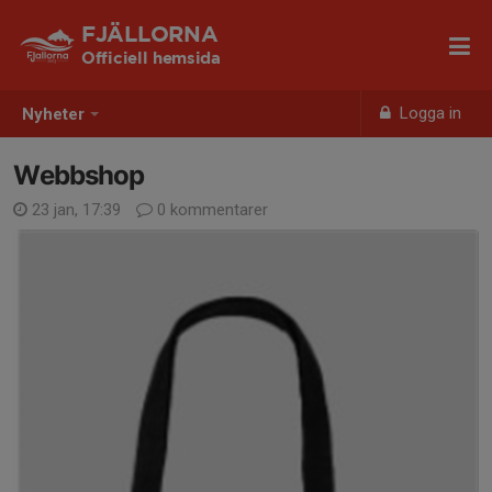
FJÄLLORNA
Officiell hemsida
Logga in
Nyheter
Webbshop
23 jan, 17:39
0 kommentarer