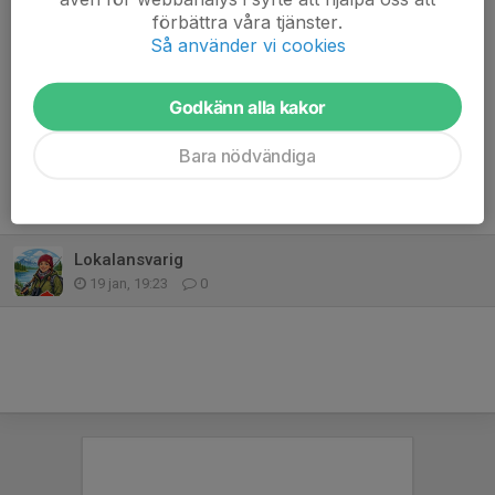
Hör av dig via mejl till
info@fjallorna.se
eller ring
070-292 25
förbättra våra tjänster.
83
.
Så använder vi cookies
Dela nyhet
Godkänn alla kakor
Bara nödvändiga
Tidigare nyheter
Lokalansvarig
19 jan, 19:23
0