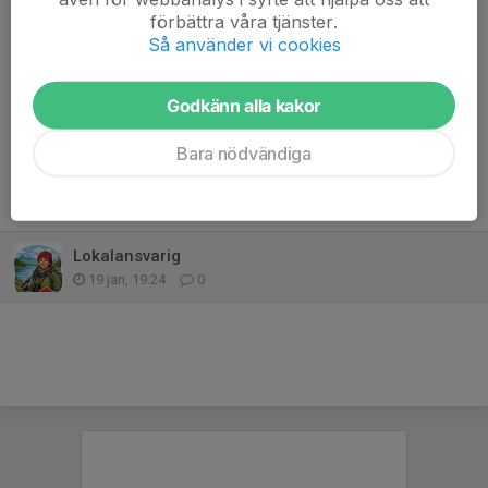
Hör av dig via mejl till
info@fjallorna.se
eller ring
070-292 25
förbättra våra tjänster.
83
.
Så använder vi cookies
Dela nyhet
Godkänn alla kakor
Bara nödvändiga
Tidigare nyheter
Lokalansvarig
19 jan, 19:24
0