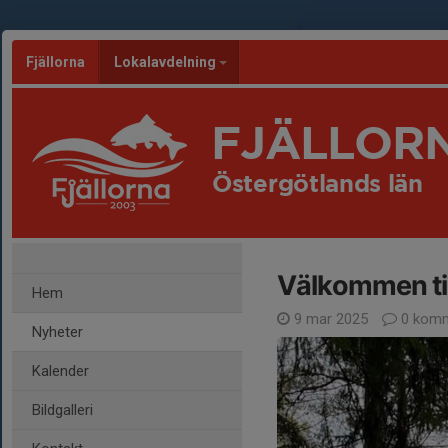
Fjällorna
Lokalavdelning
FJÄLLOR
Östergötlands län
Välkommen til
Hem
9 mar 2025
0 komm
Nyheter
Kalender
Bildgalleri