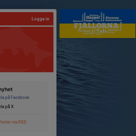
Logga in
nyhet
la på Facebook
la på X
heter via RSS