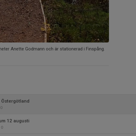
heter Anette Godmann och är stationerad i Finspång.
 Östergötland
0
um 12 augusti
0