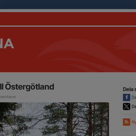
NA
l Östergötland
Dela 
entarer
De
De
Ny