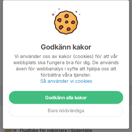
Utrustning finns att låna.
Anmälan skickar ni till:
sodermanland@fjallorna.se
Dela nyhet
Godkänn kakor
Vi använder oss av kakor (cookies) för att vår
Tidigare nyheter
webbplats ska fungera bra för dig. De används
även för webbanalys i syfte att hjälpa oss att
Populär Flugfiskekurs i Södertälje
förbättra våra tjänster.
15 jun, 07:12
0
Så använder vi cookies
Flugfiske för nybörjare i Södertälje
Godkänn alla kakor
7 maj, 17:12
0
Bara nödvändiga
Flugbindningskurs för nybörjare i Södertälje
18 nov 2025
0
Flugfiske för nybörjare i Södertälje