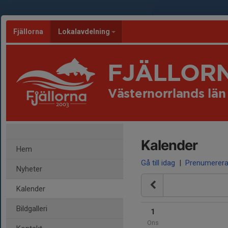
Fjällorna
Lokalavdelning
FJÄLLOR
Västernorrlands län
Kalender
Hem
Gå till idag
|
Prenumerer
Nyheter
Kalender
Bildgalleri
1
Ons