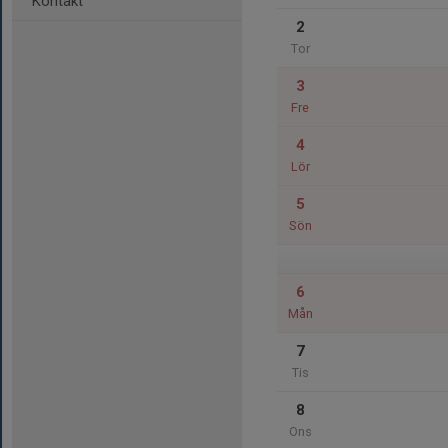
Kontakt
2
Tor
3
Fre
4
Lör
5
Sön
6
Mån
7
Tis
8
Ons