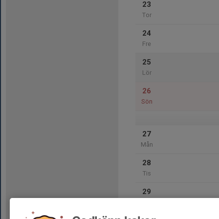
23
Tor
24
Fre
25
Lör
26
Sön
27
Mån
28
Tis
29
Ons