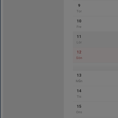
9
Tor
10
Fre
11
Lör
12
Sön
13
Mån
14
Tis
15
Ons